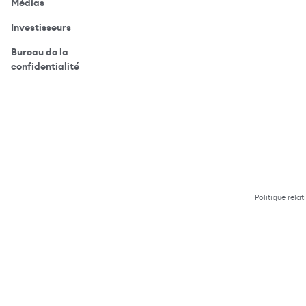
(ouvre votre application de messagerie)
Médias
(ouvre votre application de messagerie)
Investisseurs
Bureau de la
(ouvre votre application de messagerie)
confidentialité
Politique relat