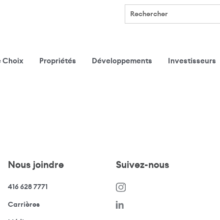
Rechercher
e Choix
Propriétés
Développements
Investisseurs
Nous joindre
Suivez-nous
416 628 7771
(s’ouvre dans une nouvelle fenêtre)
Carrières