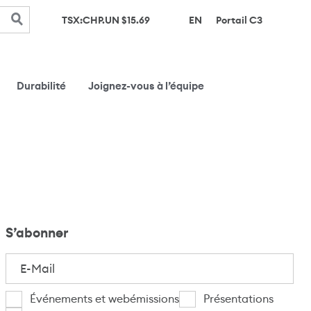
(s’ouvre d
TSX:CHP.UN $
15.69
EN
Portail C3
Durabilité
Joignez-vous à l’équipe
S’abonner
E-
Mail
(Nécessaire)
Je
Événements et webémissions
Présentations