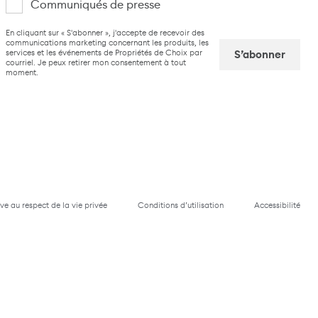
Communiqués de presse
suis
CAPTCHA
En cliquant sur « S'abonner », j'accepte de recevoir des
intéressé(e)
communications marketing concernant les produits, les
services et les événements de Propriétés de Choix par
par
courriel. Je peux retirer mon consentement à tout
moment.
Captcha
ive au respect de la vie privée
Conditions d’utilisation
Accessibilité