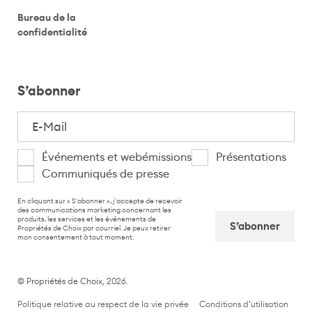
Bureau de la
(ouvre votre application de messagerie)
confidentialité
S’abonner
E-
Mail
(Nécessaire)
Je
Événements et webémissions
Présentations
Communiqués de presse
suis
CAPTCHA
intéressé(e)
En cliquant sur « S'abonner », j'accepte de recevoir
des communications marketing concernant les
produits, les services et les événements de
par
Propriétés de Choix par courriel. Je peux retirer
mon consentement à tout moment.
Captcha
© Propriétés de Choix, 2026.
Politique relative au respect de la vie privée
Conditions d’utilisation