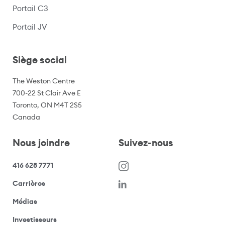
Portail C3
(s’ouvre dans une nouvelle fenêtre)
Portail JV
Siège social
The Weston Centre
700-22 St Clair Ave E
Toronto, ON M4T 2S5
Canada
Nous joindre
Suivez-nous
416 628 7771
(s’ouvre dans une nouvelle fenêtre)
Carrières
(ouvre votre application de messagerie)
Médias
(ouvre votre application de messagerie)
Investisseurs