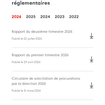
réglementaires
Communiqué de presse
Événements
2026
2025
2024
2023
2022
Présentations
Rapport du deuxième trimestre 2026
Gouvernance
Publié le 22 juillet 2026
Historique de distribution
Rapport du premier trimestre 2026
Historique en matière d’impôt
Publié le 29 avril 2026
Couverture par les analystes
Circulaire de solicitation de procurations
par la direction 2026
Publié le 31 mars 2026