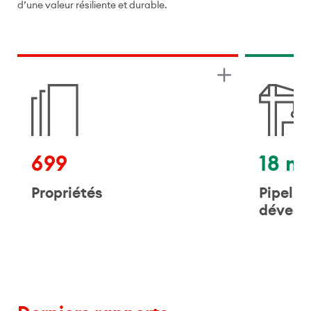
d’une valeur résiliente et durable.
699
18 mi
Propriétés
Pipelin
dévelo