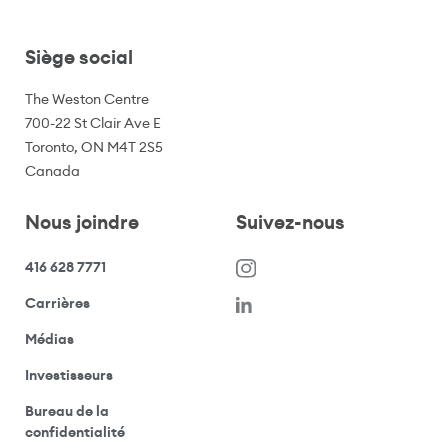
Siège social
The Weston Centre
700-22 St Clair Ave E
Toronto, ON M4T 2S5
Canada
Nous joindre
Suivez-nous
416 628 7771
(s’ouvre dans une nouvelle fenêtre)
Carrières
(ouvre votre application de messagerie)
Médias
(ouvre votre application de messagerie)
Investisseurs
Bureau de la
(ouvre votre application de messagerie)
confidentialité