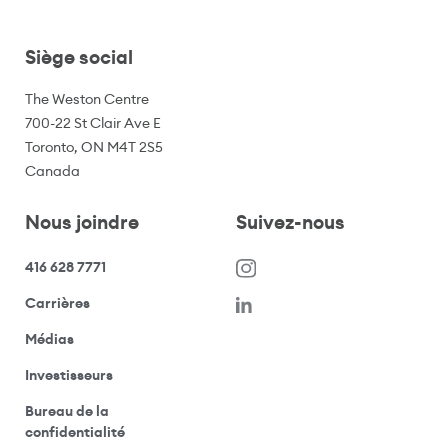
Siège social
The Weston Centre
700-22 St Clair Ave E
Toronto, ON M4T 2S5
Canada
Nous joindre
Suivez-nous
416 628 7771
(s’ouvre dans une nouvelle fenêtre)
Carrières
(ouvre votre application de messagerie)
Médias
(ouvre votre application de messagerie)
Investisseurs
Bureau de la
(ouvre votre application de messagerie)
confidentialité