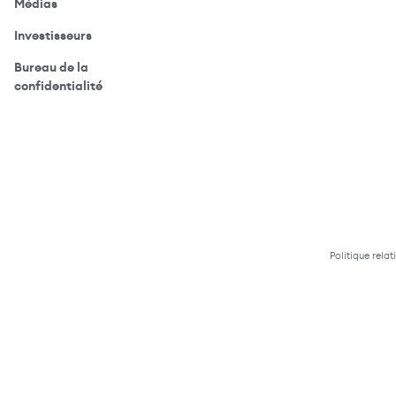
(ouvre votre application de messagerie)
Médias
(ouvre votre application de messagerie)
Investisseurs
Bureau de la
(ouvre votre application de messagerie)
confidentialité
Politique relat