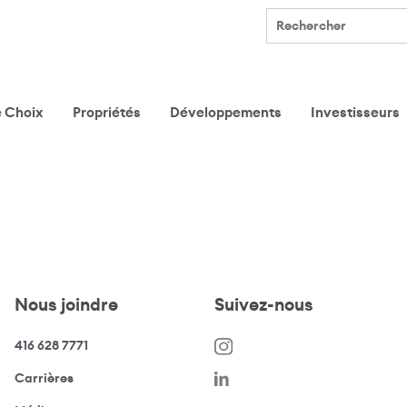
Rechercher
e Choix
Propriétés
Développements
Investisseurs
Nous joindre
Suivez-nous
416 628 7771
(s’ouvre dans une nouvelle fenêtre)
Carrières