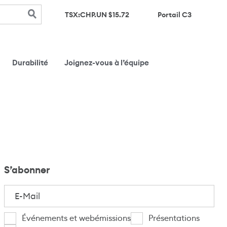
(s’ouvre d
TSX:CHP.UN $
15.72
Portail C3
Durabilité
Joignez-vous à l’équipe
S’abonner
E-
Mail
(Nécessaire)
Je
Événements et webémissions
Présentations