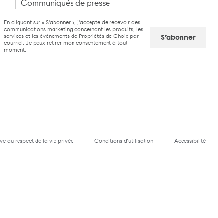
Communiqués de presse
suis
CAPTCHA
En cliquant sur « S'abonner », j'accepte de recevoir des
intéressé(e)
communications marketing concernant les produits, les
services et les événements de Propriétés de Choix par
par
courriel. Je peux retirer mon consentement à tout
moment.
Captcha
ive au respect de la vie privée
Conditions d’utilisation
Accessibilité