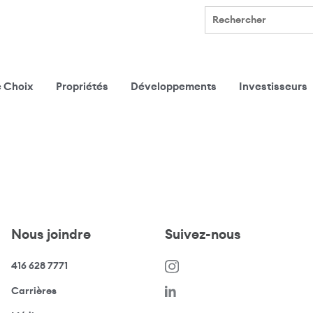
Rechercher
e Choix
Propriétés
Développements
Investisseurs
Nous joindre
Suivez-nous
416 628 7771
(s’ouvre dans une nouvelle fenêtre)
Carrières