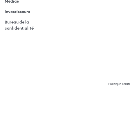
(ouvre votre application de messagerie)
Médias
(ouvre votre application de messagerie)
Investisseurs
Bureau de la
(ouvre votre application de messagerie)
confidentialité
Politique relat