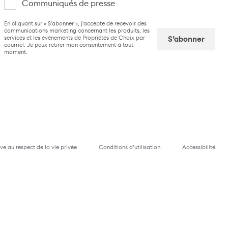
Communiqués de presse
suis
CAPTCHA
En cliquant sur « S'abonner », j'accepte de recevoir des
intéressé(e)
communications marketing concernant les produits, les
services et les événements de Propriétés de Choix par
par
courriel. Je peux retirer mon consentement à tout
moment.
Captcha
ive au respect de la vie privée
Conditions d’utilisation
Accessibilité