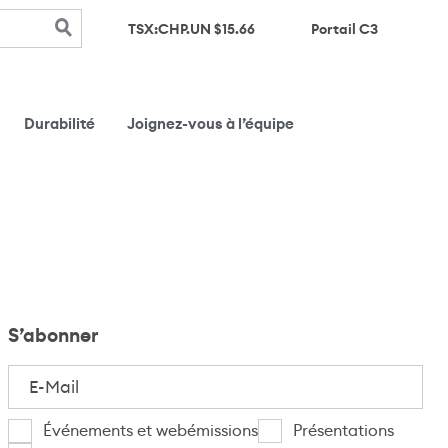
(s’ouvre d
TSX:CHP.UN $
15.66
Portail C3
Durabilité
Joignez-vous à l’équipe
S’abonner
E-
Mail
(Nécessaire)
Je
Événements et webémissions
Présentations