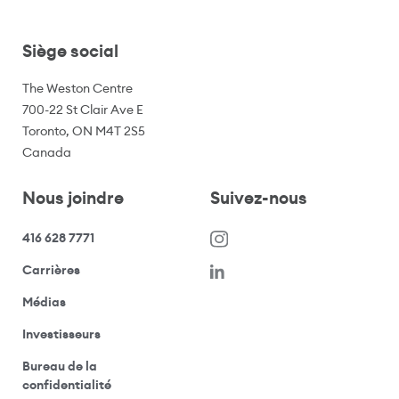
Siège social
The Weston Centre
700-22 St Clair Ave E
Toronto, ON M4T 2S5
Canada
Nous joindre
Suivez-nous
416 628 7771
(s’ouvre dans une nouvelle fenêtre)
Carrières
(ouvre votre application de messagerie)
Médias
(ouvre votre application de messagerie)
Investisseurs
Bureau de la
(ouvre votre application de messagerie)
confidentialité