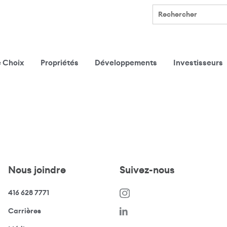
Rechercher
e Choix
Propriétés
Développements
Investisseurs
Nous joindre
Suivez-nous
416 628 7771
(s’ouvre dans une nouvelle fenêtre)
Carrières