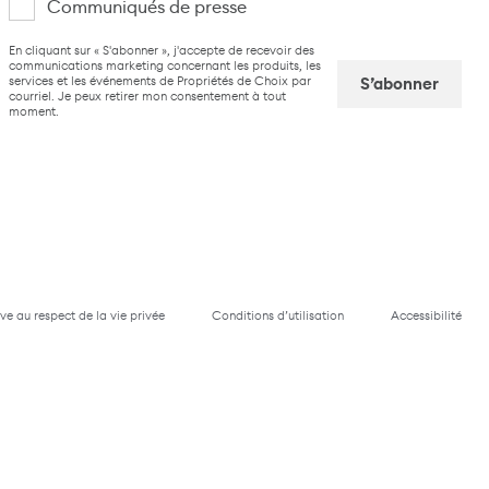
Communiqués de presse
suis
CAPTCHA
En cliquant sur « S'abonner », j'accepte de recevoir des
intéressé(e)
communications marketing concernant les produits, les
services et les événements de Propriétés de Choix par
par
courriel. Je peux retirer mon consentement à tout
moment.
Captcha
ive au respect de la vie privée
Conditions d’utilisation
Accessibilité