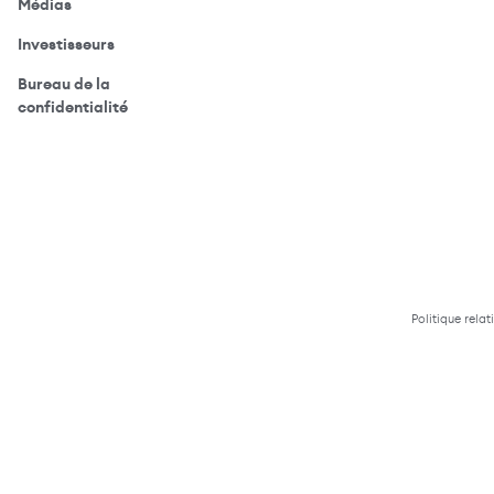
(ouvre votre application de messagerie)
Médias
(ouvre votre application de messagerie)
Investisseurs
Bureau de la
(ouvre votre application de messagerie)
confidentialité
Politique relat