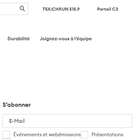
(s’ouvre d
TSX:CHP.UN $
15.9
Portail C3
Durabilité
Joignez-vous à l’équipe
S’abonner
E-
Mail
(Nécessaire)
Je
Événements et webémissions
Présentations