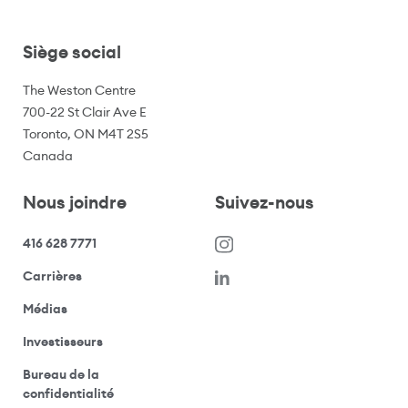
Siège social
The Weston Centre
700-22 St Clair Ave E
Toronto, ON M4T 2S5
Canada
Nous joindre
Suivez-nous
416 628 7771
(s’ouvre dans une nouvelle fenêtre)
Carrières
(ouvre votre application de messagerie)
Médias
(ouvre votre application de messagerie)
Investisseurs
Bureau de la
(ouvre votre application de messagerie)
confidentialité