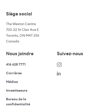
Siège social
The Weston Centre
700-22 St Clair Ave E
Toronto, ON M4T 2S5
Canada
Nous joindre
Suivez-nous
416 628 7771
(s’ouvre dans une nouvelle fenêtre)
Carrières
(ouvre votre application de messagerie)
Médias
(ouvre votre application de messagerie)
Investisseurs
Bureau de la
(ouvre votre application de messagerie)
confidentialité