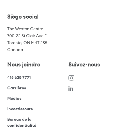
Siège social
The Weston Centre
700-22 St Clair Ave E
Toronto, ON M4T 2S5
Canada
Nous joindre
Suivez-nous
416 628 7771
(s’ouvre dans une nouvelle fenêtre)
Carrières
(ouvre votre application de messagerie)
Médias
(ouvre votre application de messagerie)
Investisseurs
Bureau de la
(ouvre votre application de messagerie)
confidentialité