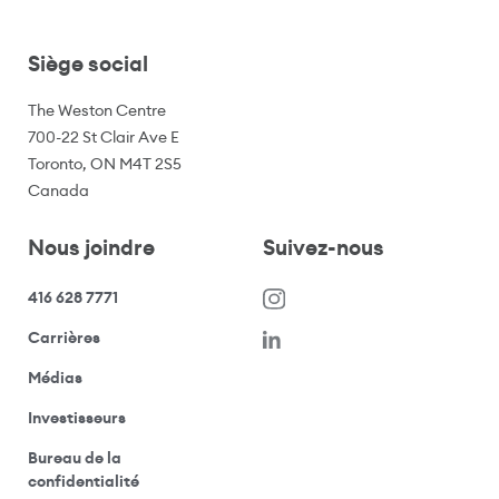
Siège social
The Weston Centre
700-22 St Clair Ave E
Toronto, ON M4T 2S5
Canada
Nous joindre
Suivez-nous
416 628 7771
(s’ouvre dans une nouvelle fenêtre)
Carrières
(ouvre votre application de messagerie)
Médias
(ouvre votre application de messagerie)
Investisseurs
Bureau de la
(ouvre votre application de messagerie)
confidentialité