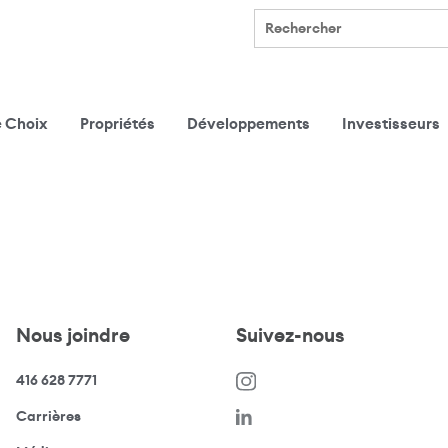
Rechercher
e Choix
Propriétés
Développements
Investisseurs
Nous joindre
Suivez-nous
416 628 7771
(s’ouvre dans une nouvelle fenêtre)
Carrières