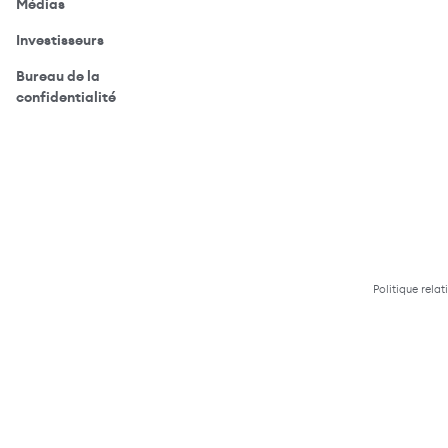
(ouvre votre application de messagerie)
Médias
(ouvre votre application de messagerie)
Investisseurs
Bureau de la
(ouvre votre application de messagerie)
confidentialité
Politique relat