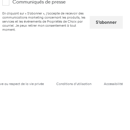
Communiqués de presse
suis
CAPTCHA
En cliquant sur « S'abonner », j'accepte de recevoir des
intéressé(e)
communications marketing concernant les produits, les
services et les événements de Propriétés de Choix par
par
courriel. Je peux retirer mon consentement à tout
moment.
Captcha
ive au respect de la vie privée
Conditions d’utilisation
Accessibilité