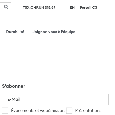
(s’ouvre d
TSX:CHP.UN $
15.69
EN
Portail C3
Durabilité
Joignez-vous à l’équipe
S’abonner
E-
Mail
(Nécessaire)
Je
Événements et webémissions
Présentations