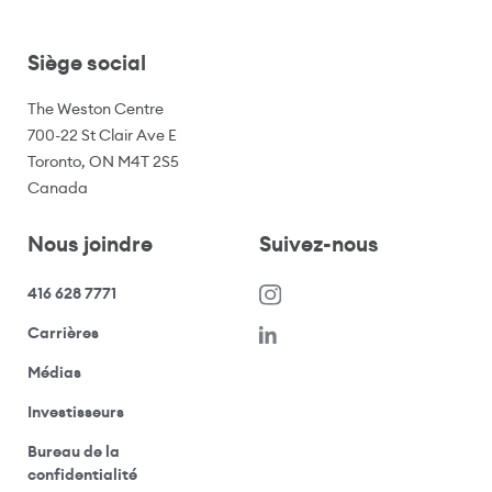
Siège social
The Weston Centre
700-22 St Clair Ave E
Toronto, ON M4T 2S5
Canada
Nous joindre
Suivez-nous
416 628 7771
(s’ouvre dans une nouvelle fenêtre)
Carrières
(ouvre votre application de messagerie)
Médias
(ouvre votre application de messagerie)
Investisseurs
Bureau de la
(ouvre votre application de messagerie)
confidentialité