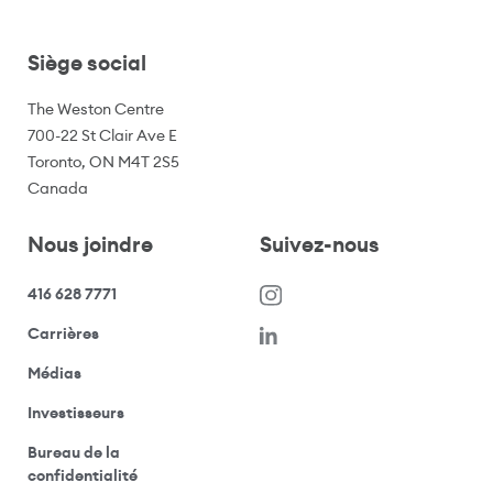
Siège social
The Weston Centre
700-22 St Clair Ave E
Toronto, ON M4T 2S5
Canada
Nous joindre
Suivez-nous
416 628 7771
(s’ouvre dans une nouvelle fenêtre)
Carrières
(ouvre votre application de messagerie)
Médias
(ouvre votre application de messagerie)
Investisseurs
Bureau de la
(ouvre votre application de messagerie)
confidentialité