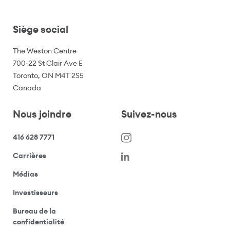
Siège social
The Weston Centre
700-22 St Clair Ave E
Toronto, ON M4T 2S5
Canada
Nous joindre
Suivez-nous
416 628 7771
(s’ouvre dans une nouvelle fenêtre)
Carrières
(ouvre votre application de messagerie)
Médias
(ouvre votre application de messagerie)
Investisseurs
Bureau de la
(ouvre votre application de messagerie)
confidentialité