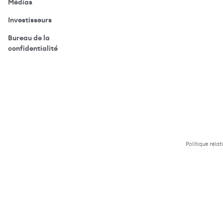
(ouvre votre application de messagerie)
Médias
(ouvre votre application de messagerie)
Investisseurs
Bureau de la
(ouvre votre application de messagerie)
confidentialité
Politique relat