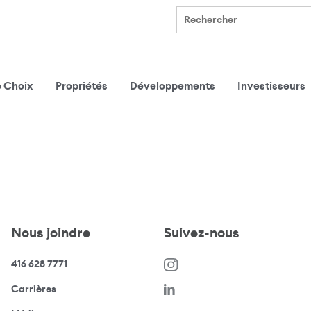
Rechercher
e Choix
Propriétés
Développements
Investisseurs
Nous joindre
Suivez-nous
416 628 7771
(s’ouvre dans une nouvelle fenêtre)
Carrières