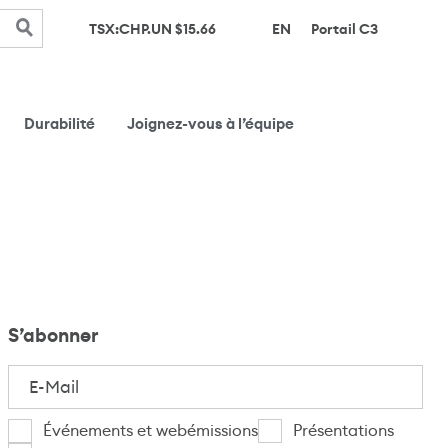
(s’ouvre d
TSX:CHP.UN $
15.66
EN
Portail C3
Durabilité
Joignez-vous à l’équipe
S’abonner
E-
Mail
(Nécessaire)
Je
Événements et webémissions
Présentations