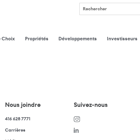
Rechercher
e Choix
Propriétés
Développements
Investisseurs
Nous joindre
Suivez-nous
416 628 7771
(s’ouvre dans une nouvelle fenêtre)
Carrières