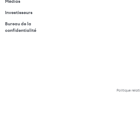
(ouvre votre application de messagerie)
Médias
(ouvre votre application de messagerie)
Investisseurs
Bureau de la
(ouvre votre application de messagerie)
confidentialité
Politique relat