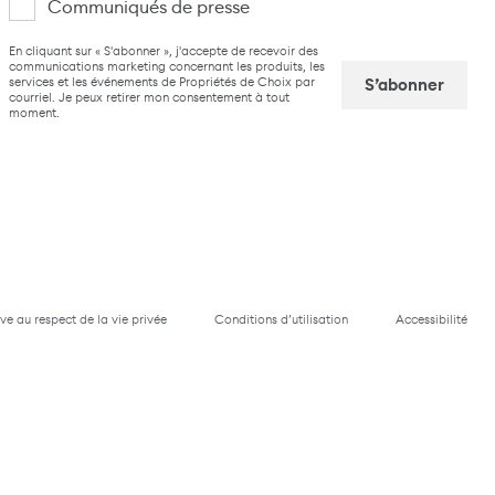
Communiqués de presse
suis
CAPTCHA
En cliquant sur « S'abonner », j'accepte de recevoir des
intéressé(e)
communications marketing concernant les produits, les
services et les événements de Propriétés de Choix par
par
courriel. Je peux retirer mon consentement à tout
moment.
Captcha
ive au respect de la vie privée
Conditions d’utilisation
Accessibilité