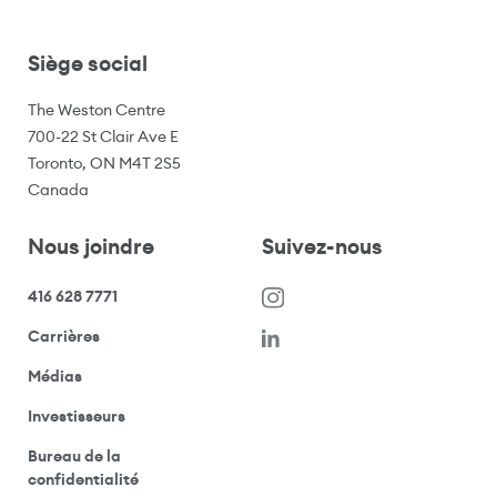
Siège social
The Weston Centre
700-22 St Clair Ave E
Toronto, ON M4T 2S5
Canada
Nous joindre
Suivez-nous
416 628 7771
(s’ouvre dans une nouvelle fenêtre)
Carrières
(ouvre votre application de messagerie)
Médias
(ouvre votre application de messagerie)
Investisseurs
Bureau de la
(ouvre votre application de messagerie)
confidentialité