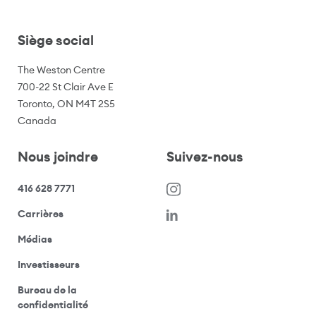
Siège social
The Weston Centre
700-22 St Clair Ave E
Toronto, ON M4T 2S5
Canada
Nous joindre
Suivez-nous
416 628 7771
(s’ouvre dans une nouvelle fenêtre)
Carrières
(ouvre votre application de messagerie)
Médias
(ouvre votre application de messagerie)
Investisseurs
Bureau de la
(ouvre votre application de messagerie)
confidentialité