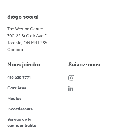
Siège social
The Weston Centre
700-22 St Clair Ave E
Toronto, ON M4T 2S5
Canada
Nous joindre
Suivez-nous
416 628 7771
(s’ouvre dans une nouvelle fenêtre)
Carrières
(ouvre votre application de messagerie)
Médias
(ouvre votre application de messagerie)
Investisseurs
Bureau de la
(ouvre votre application de messagerie)
confidentialité