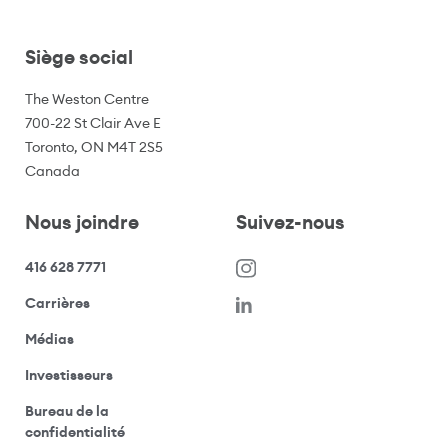
Siège social
The Weston Centre
700-22 St Clair Ave E
Toronto, ON M4T 2S5
Canada
Nous joindre
Suivez-nous
416 628 7771
(s’ouvre dans une nouvelle fenêtre)
Carrières
(ouvre votre application de messagerie)
Médias
(ouvre votre application de messagerie)
Investisseurs
Bureau de la
(ouvre votre application de messagerie)
confidentialité