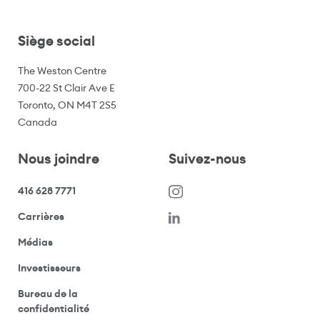
Siège social
The Weston Centre
700-22 St Clair Ave E
Toronto, ON M4T 2S5
Canada
Nous joindre
Suivez-nous
416 628 7771
(s’ouvre dans une nouvelle fenêtre)
Carrières
(ouvre votre application de messagerie)
Médias
(ouvre votre application de messagerie)
Investisseurs
Bureau de la
(ouvre votre application de messagerie)
confidentialité