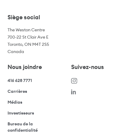
Siège social
The Weston Centre
700-22 St Clair Ave E
Toronto, ON M4T 2S5
Canada
Nous joindre
Suivez-nous
416 628 7771
(s’ouvre dans une nouvelle fenêtre)
Carrières
(ouvre votre application de messagerie)
Médias
(ouvre votre application de messagerie)
Investisseurs
Bureau de la
(ouvre votre application de messagerie)
confidentialité