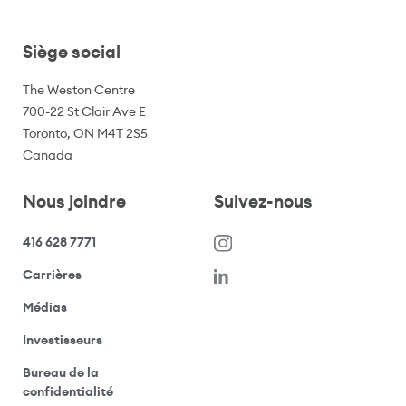
Siège social
The Weston Centre
700-22 St Clair Ave E
Toronto, ON M4T 2S5
Canada
Nous joindre
Suivez-nous
416 628 7771
(s’ouvre dans une nouvelle fenêtre)
Carrières
(ouvre votre application de messagerie)
Médias
(ouvre votre application de messagerie)
Investisseurs
Bureau de la
(ouvre votre application de messagerie)
confidentialité