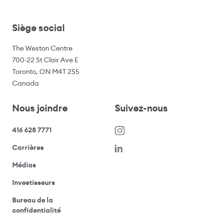
Siège social
The Weston Centre
700-22 St Clair Ave E
Toronto, ON M4T 2S5
Canada
Nous joindre
Suivez-nous
416 628 7771
(s’ouvre dans une nouvelle fenêtre)
Carrières
(ouvre votre application de messagerie)
Médias
(ouvre votre application de messagerie)
Investisseurs
Bureau de la
(ouvre votre application de messagerie)
confidentialité