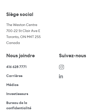
Siège social
The Weston Centre
700-22 St Clair Ave E
Toronto, ON M4T 2S5
Canada
Nous joindre
Suivez-nous
416 628 7771
(s’ouvre dans une nouvelle fenêtre)
Carrières
(ouvre votre application de messagerie)
Médias
(ouvre votre application de messagerie)
Investisseurs
Bureau de la
(ouvre votre application de messagerie)
confidentialité