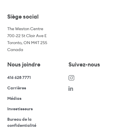
Siège social
The Weston Centre
700-22 St Clair Ave E
Toronto, ON M4T 2S5
Canada
Nous joindre
Suivez-nous
416 628 7771
(s’ouvre dans une nouvelle fenêtre)
Carrières
(ouvre votre application de messagerie)
Médias
(ouvre votre application de messagerie)
Investisseurs
Bureau de la
(ouvre votre application de messagerie)
confidentialité