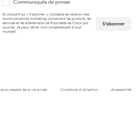
Communiqués de presse
suis
CAPTCHA
En cliquant sur « S'abonner », j'accepte de recevoir des
intéressé(e)
communications marketing concernant les produits, les
services et les événements de Propriétés de Choix par
par
courriel. Je peux retirer mon consentement à tout
moment.
Captcha
ive au respect de la vie privée
Conditions d’utilisation
Accessibilité