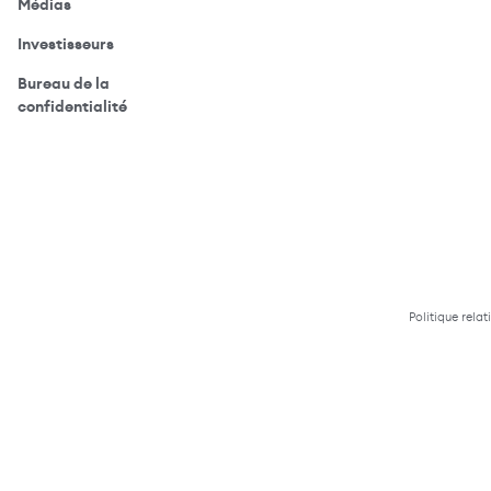
(ouvre votre application de messagerie)
Médias
(ouvre votre application de messagerie)
Investisseurs
Bureau de la
(ouvre votre application de messagerie)
confidentialité
Politique relat