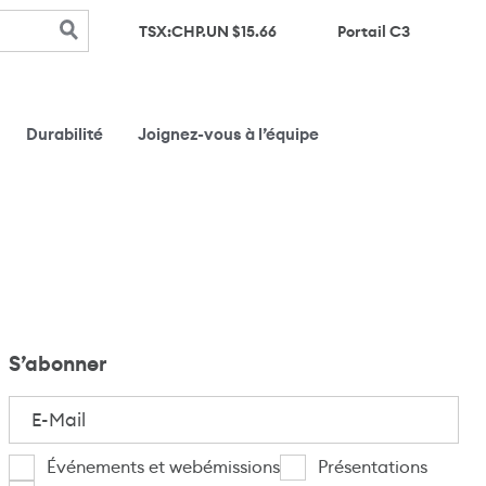
(s’ouvre d
TSX:CHP.UN $
15.66
Portail C3
Durabilité
Joignez-vous à l’équipe
S’abonner
E-
Mail
(Nécessaire)
Je
Événements et webémissions
Présentations