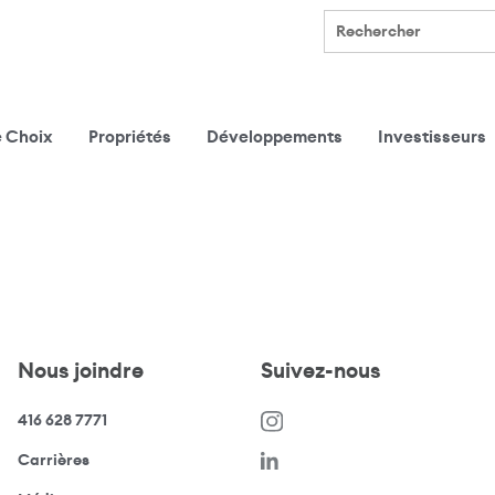
Rechercher
e Choix
Propriétés
Développements
Investisseurs
Nous joindre
Suivez-nous
416 628 7771
(s’ouvre dans une nouvelle fenêtre)
Carrières