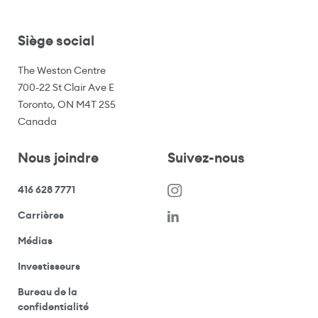
Siège social
The Weston Centre
700-22 St Clair Ave E
Toronto, ON M4T 2S5
Canada
Nous joindre
Suivez-nous
416 628 7771
(s’ouvre dans une nouvelle fenêtre)
Carrières
(ouvre votre application de messagerie)
Médias
(ouvre votre application de messagerie)
Investisseurs
Bureau de la
(ouvre votre application de messagerie)
confidentialité