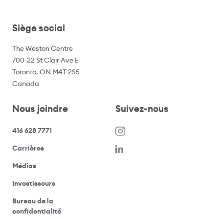
Siège social
The Weston Centre
700-22 St Clair Ave E
Toronto, ON M4T 2S5
Canada
Nous joindre
Suivez-nous
416 628 7771
(s’ouvre dans une nouvelle fenêtre)
Carrières
(ouvre votre application de messagerie)
Médias
(ouvre votre application de messagerie)
Investisseurs
Bureau de la
(ouvre votre application de messagerie)
confidentialité