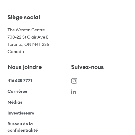
Siège social
The Weston Centre
700-22 St Clair Ave E
Toronto, ON M4T 2S5
Canada
Nous joindre
Suivez-nous
416 628 7771
(s’ouvre dans une nouvelle fenêtre)
Carrières
(ouvre votre application de messagerie)
Médias
(ouvre votre application de messagerie)
Investisseurs
Bureau de la
(ouvre votre application de messagerie)
confidentialité