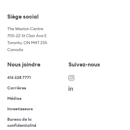
Siège social
The Weston Centre
700-22 St Clair Ave E
Toronto, ON M4T 2S5
Canada
Nous joindre
Suivez-nous
416 628 7771
(s’ouvre dans une nouvelle fenêtre)
Carrières
(ouvre votre application de messagerie)
Médias
(ouvre votre application de messagerie)
Investisseurs
Bureau de la
(ouvre votre application de messagerie)
confidentialité