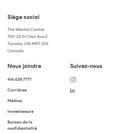
Siège social
The Weston Centre
700-22 St Clair Ave E
Toronto, ON M4T 2S5
Canada
Nous joindre
Suivez-nous
416 628 7771
(s’ouvre dans une nouvelle fenêtre)
Carrières
(ouvre votre application de messagerie)
Médias
(ouvre votre application de messagerie)
Investisseurs
Bureau de la
(ouvre votre application de messagerie)
confidentialité