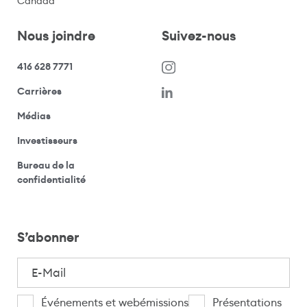
Canada
Nous joindre
Suivez-nous
416 628 7771
(s’ouvre dans une nouvelle fenêtre)
Carrières
(ouvre votre application de messagerie)
Médias
(ouvre votre application de messagerie)
Investisseurs
Bureau de la
(ouvre votre application de messagerie)
confidentialité
S’abonner
E-
Mail
(Nécessaire)
Je
Événements et webémissions
Présentations